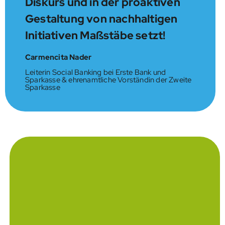
Diskurs und in der proaktiven
Gestaltung von nachhaltigen
Initiativen Maßstäbe setzt!
Carmencita Nader
Leiterin Social Banking bei Erste Bank und
Sparkasse & ehrenamtliche Vorständin der Zweite
Sparkasse