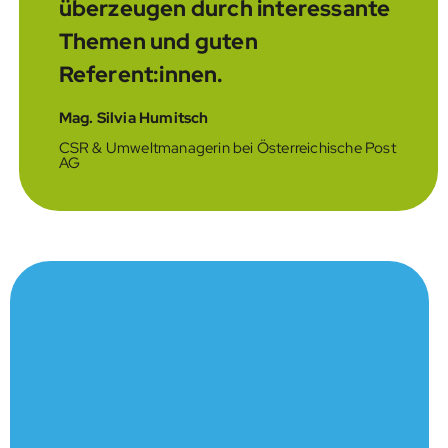
überzeugen durch interessante
Themen und guten
Referent:innen.
Mag. Silvia
Humitsch
CSR & Umweltmanagerin bei Österreichische Post
AG