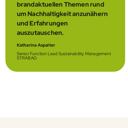
brandaktuellen Themen rund
um Nachhaltigkeit anzunähern
und Erfahrungen
auszutauschen.
Katharina Aspalter
Senior Function Lead Sustainability Management
STRABAG