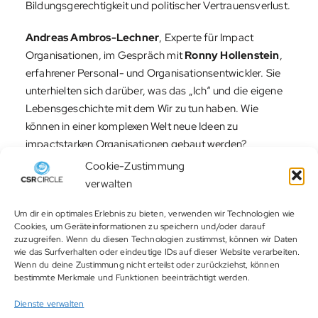
Bildungsgerechtigkeit und politischer Vertrauensverlust.
Andreas Ambros-Lechner
, Experte für Impact
Organisationen, im Gespräch mit
Ronny Hollenstein
,
erfahrener Personal- und Organisationsentwickler. Sie
unterhielten sich darüber, was das „Ich“ und die eigene
Lebensgeschichte mit dem Wir zu tun haben. Wie
können in einer komplexen Welt neue Ideen zu
impactstarken Organisationen gebaut werden?
Cookie-Zustimmung
Ein gutes Frühstück und jede Menge Networking haben
verwalten
diese inspirierende Veranstaltung zu einem
Jahresauftakt-Highlight gemacht.
Um dir ein optimales Erlebnis zu bieten, verwenden wir Technologien wie
Cookies, um Geräteinformationen zu speichern und/oder darauf
zuzugreifen. Wenn du diesen Technologien zustimmst, können wir Daten
wie das Surfverhalten oder eindeutige IDs auf dieser Website verarbeiten.
Impressionen
Wenn du deine Zustimmung nicht erteilst oder zurückziehst, können
bestimmte Merkmale und Funktionen beeinträchtigt werden.
Dienste verwalten